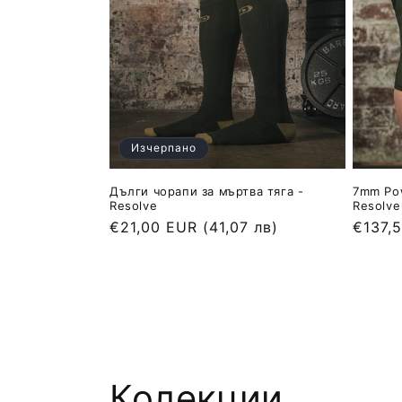
Изчерпано
Дълги чорапи за мъртва тяга -
7mm Pow
Resolve
Resolve
Обичайна
€21,00 EUR
(41,07 лв)
Обича
€137,
цена
цена
Колекции