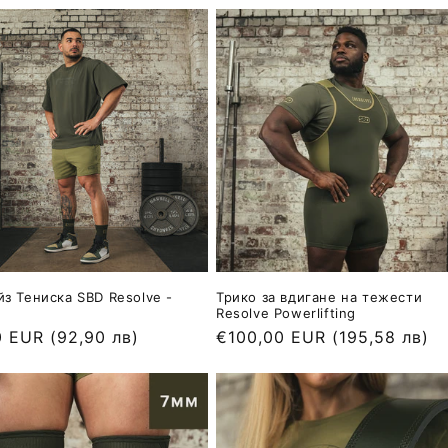
з Тениска SBD Resolve -
Трико за вдигане на тежести
Resolve Powerlifting
йна
0 EUR
(92,90 лв)
Обичайна
€100,00 EUR
(195,58 лв)
цена