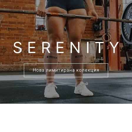
S E R E N I T Y
Нова лимитирана колекция