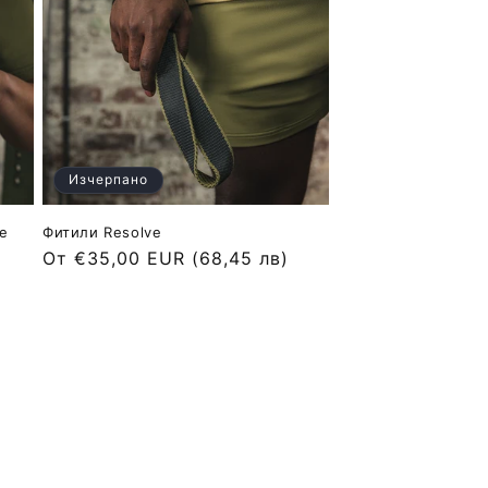
Изчерпано
ve
Фитили Resolve
Обичайна
От €35,00 EUR
(68,45 лв)
цена