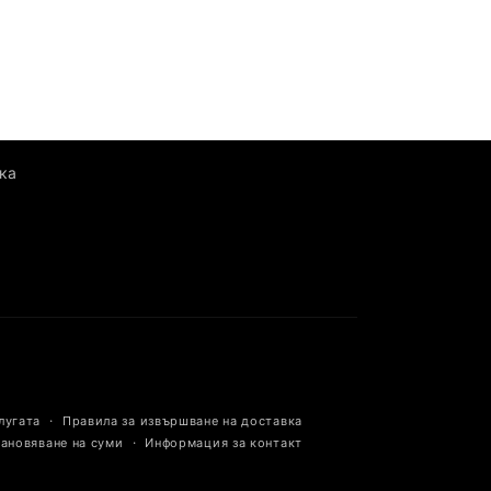
ка
лугата
Правила за извършване на доставка
тановяване на суми
Информация за контакт