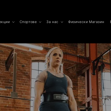
екции
Спортове
За нас
Физически Магазин