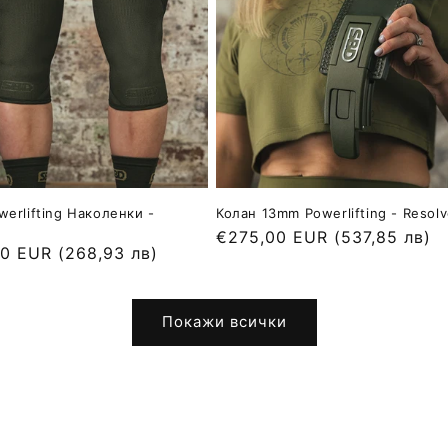
erlifting Наколенки -
Колан 13mm Powerlifting - Resol
Обичайна
€275,00 EUR
(537,85 лв)
йна
50 EUR
(268,93 лв)
цена
Покажи всички