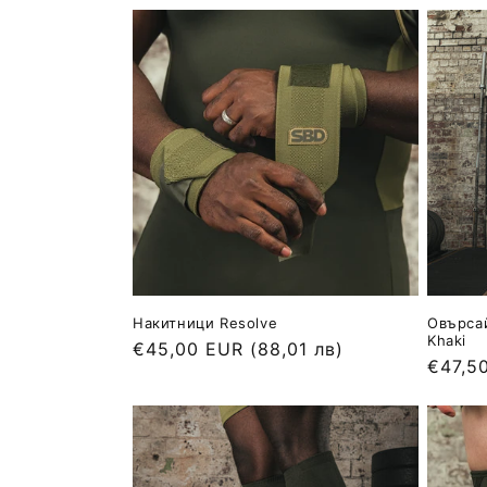
Накитници Resolve
Овърсай
Khaki
Обичайна
€45,00 EUR
(88,01 лв)
Обича
€47,5
цена
цена