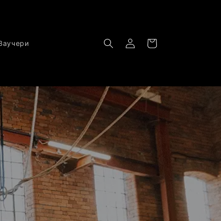
Влизане
Количка
Ваучери