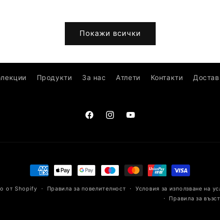
Покажи всички
олекции
Продукти
За нас
Атлети
Контакти
Достав
Facebook
Instagram
YouTube
Начини
на
о от Shopify
Правила за повелителност
Условия за използване на ус
плащане
Правила за възс