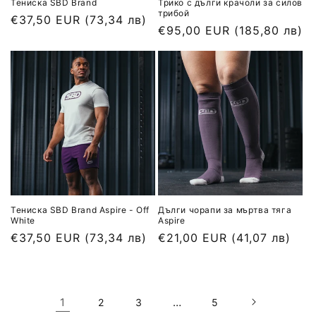
Тениска SBD Brand
Трико с дълги крачоли за силов
трибой
Обичайна
€37,50 EUR
(73,34 лв)
Обичайна
€95,00 EUR
(185,80 лв)
цена
цена
Тениска SBD Brand Aspire - Off
Дълги чорапи за мъртва тяга
White
Aspire
Обичайна
€37,50 EUR
(73,34 лв)
Обичайна
€21,00 EUR
(41,07 лв)
цена
цена
1
…
2
3
5