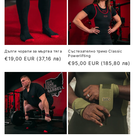
Дълги чорапи за мъртва тяга
Състезателно трико Classic
Powerlifting
Обичайна
€19,00 EUR
(37,16 лв)
Обичайна
€95,00 EUR
(185,80 лв)
цена
цена