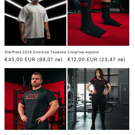
Sheffield 2026 Oversize Тениска
Спортни чорапи
Обичайна
€45,00 EUR
(88,01 лв)
Обичайна
€12,00 EUR
(23,47 лв)
цена
цена