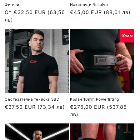
Фитили
Накитници Resolve
Обичайна
От €32,50 EUR
(63,56
Обичайна
€45,00 EUR
(88,01 лв)
цена
лв)
цена
Състезателна тениска SBD
Колан 10mm Powerlifting
Обичайна
€37,50 EUR
(73,34 лв)
Обичайна
€275,00 EUR
(537,85
цена
цена
лв)