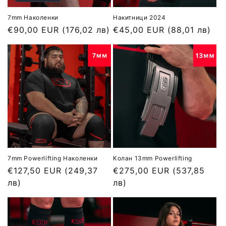
7mm Наколенки
Накитници 2024
Обичайна
€90,00 EUR
(176,02 лв)
Обичайна
€45,00 EUR
(88,01 лв)
цена
цена
7mm Powerlifting Наколенки
Колан 13mm Powerlifting
Обичайна
€127,50 EUR
(249,37
Обичайна
€275,00 EUR
(537,85
цена
лв)
цена
лв)