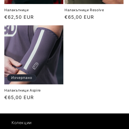
Налакътници
Налакътници Resolve
Обичайна
€62,50 EUR
Обичайна
€65,00 EUR
цена
цена
Изчерпано
Налакътници Aspire
Обичайна
€65,00 EUR
цена
Колекции