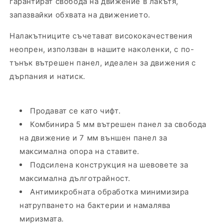
гарантират свобода на движение в лакътя,
запазвайки обхвата на движението.
Налакътниците съчетават висококачествения
неопрен, използван в нашите наколенки, с по-
тънък вътрешен панел, идеален за движения с
дърпания и натиск.
Продават се като чифт.
Комбинира 5 мм вътрешен панел за свобода
на движение и 7 мм външен панел за
максимална опора на ставите.
Подсилена конструкция на шевовете за
максимална дълготрайност.
Антимикробната обработка минимизира
натрупването на бактерии и намалява
миризмата.