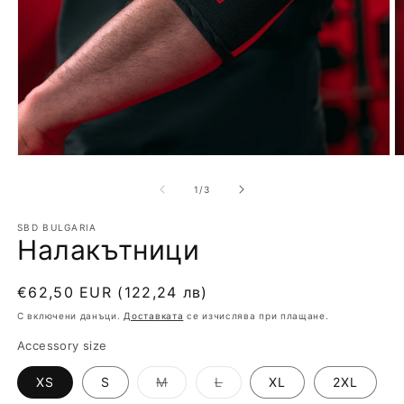
Отваряне
О
на
н
мултимедия
м
от
1
/
3
1
2
в
в
модален
SBD BULGARIA
м
Налакътници
елемент
е
Обичайна
€62,50 EUR
(122,24 лв)
цена
С включени данъци.
Доставката
се изчислява при плащане.
Accessory size
Вариантът
Вариантът
XS
S
M
L
XL
2XL
е
е