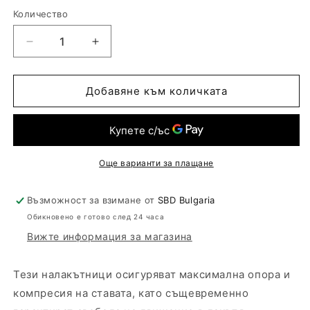
изчерпан
изчерпан
или
или
Количество
неналичен.
неналичен.
Намаляване
Увеличаване
на
на
количеството
количеството
за
за
Добавяне към количката
Налакътници
Налакътници
Още варианти за плащане
Възможност за взимане от
SBD Bulgaria
Обикновено е готово след 24 часа
Вижте информация за магазина
Тези налакътници осигуряват максимална опора и
компресия на ставата, като същевременно