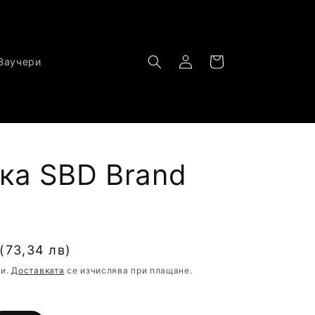
Влизане
Количка
Ваучери
ка SBD Brand
(73,34 лв)
ци.
Доставката
се изчислява при плащане.