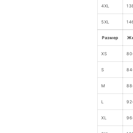
4XL
13
5XL
14
Размер
Же
XS
80
S
84
M
88
L
92
XL
96