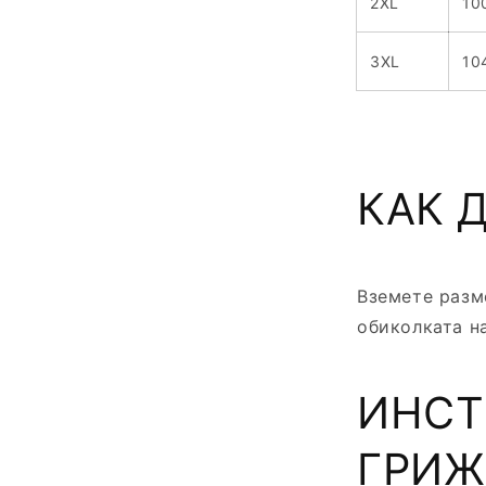
2XL
10
3XL
10
КАК 
Вземете разм
обиколката на
ИНСТ
ГРИЖ