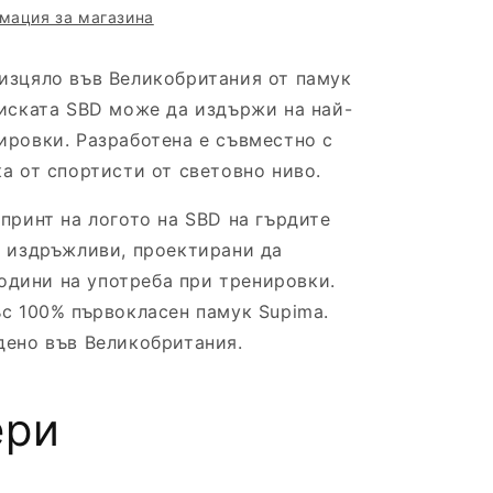
мация за магазина
изцяло във Великобритания от памук
ниската SBD може да издържи на най-
ировки. Разработена е съвместно с
а от спортисти от световно ниво.
принт на логото на SBD на гърдите
 издръжливи, проектирани да
одини на употреба при тренировки.
с 100% първокласен памук Supima.
ено във Великобритания.
ери