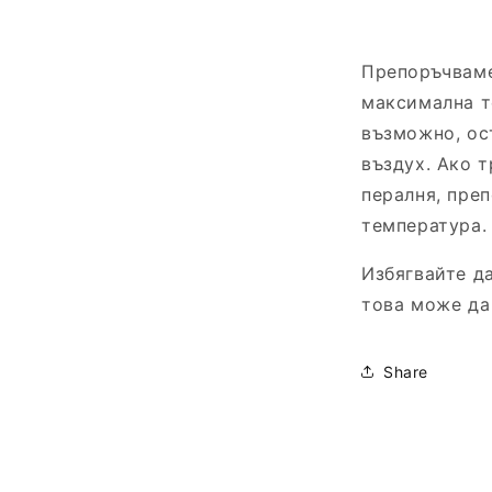
Препоръчваме
максимална т
възможно, ос
въздух. Ако т
пералня, пре
температура.
Избягвайте да
това може да
Share