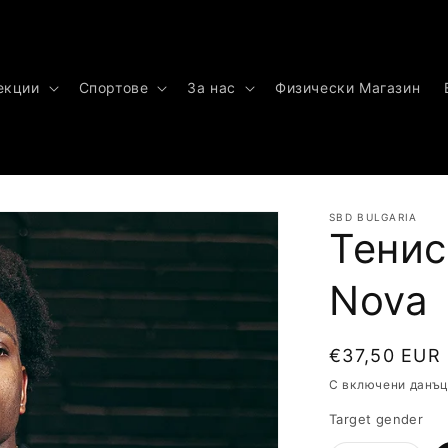
екции
Спортове
За нас
Физически Магазин
SBD BULGARIA
Тенис
Nova
Обичайна
€37,50 EUR
цена
С включени данъ
Target gender