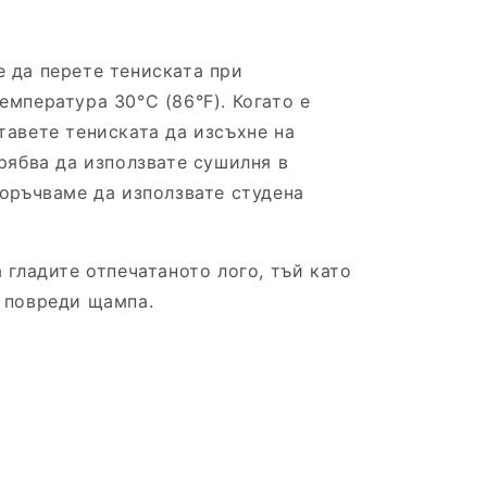
 да перете тениската при
емпература 30°C (86°F). Когато е
тавете тениската да изсъхне на
рябва да използвате сушилня в
поръчваме да използвате студена
 гладите отпечатаното лого, тъй като
 повреди щампа.