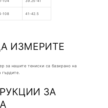
0-104
39.25-41
4-108
41-42.5
ДА ИЗМЕРИТЕ
ер за нашите тениски са базирано на
 гърдите.
РУКЦИИ ЗА
А