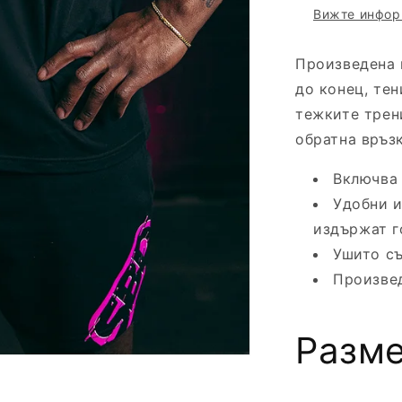
Вижте инфор
Произведена 
до конец, те
тежките трен
обратна връзк
Включва 
Удобни и
издържат г
Ушито съ
Произвед
Разм