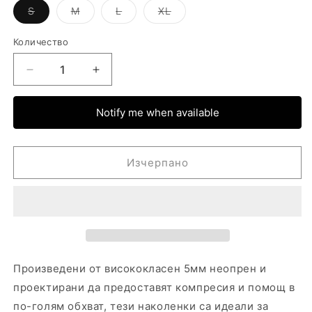
Вариантът
Вариантът
Вариантът
Вариантът
S
M
L
XL
е
е
е
е
изчерпан
изчерпан
изчерпан
изчерпан
или
или
или
или
Количество
неналичен.
неналичен.
неналичен.
неналичен.
Намаляване
Увеличаване
на
на
количеството
количеството
Notify me when available
за
за
5mm
5mm
Наколенки
Наколенки
Изчерпано
за
за
вдигане
вдигане
на
на
тежести
тежести
Aspire
Aspire
Произведени от висококласен 5мм неопрен и
проектирани да предоставят компресия и помощ в
по-голям обхват, тези наколенки са идеали за