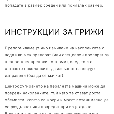
попадате в размер среден или по-малък размер.
ИНСТРУКЦИИ ЗА ГРИЖИ
Препоръчваме ръчно измиване на наколенките с
вода или мек препарат (или специален препарат за
неопрен/неопренови костюми), след което
оставете наколенките да изсъхнат на въздух
изправени (без да се мачкат).
Центрофугирането на пералната машина може да
повреди наколенките, тъй като те стават доста
обемисти, когато са мокри и могат потенциално да
се раздърпат или повредят при изцеждане.
Високата топлина от пералня или сушилня ще