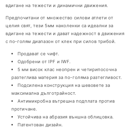
вдигане на тежести и динамични движения.
Предпочитани от множество силови атлети от
целия свят, тези 5мм наколенки са идеални за
вдигане на тежести и дават надежност в движения
с по-голям диапазон от клек при силов трибой.
Продават се чифт.
Одобрени от IPF и IWF.
5 мм висок клас неопрен и четирипосочна
разтеглива материя за по-голяма разтегливост.
Подсилена конструкция на шевовете за
максимална дълготрайност.
Антимикробна вътрешна подплата против
протичане.
Устойчива на абразия външна облицовка.
Патентован дизайн.