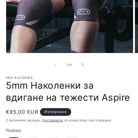
Отваряне
О
на
н
мултимедия
м
от
1
/
4
1
2
в
в
модален
SBD BULGARIA
м
5mm Наколенки за
елемент
е
вдигане на тежести Aspire
Обичайна
€95,00 EUR
Изчерпано
цена
С включени данъци.
Доставката
се изчислява при плащане.
Размер