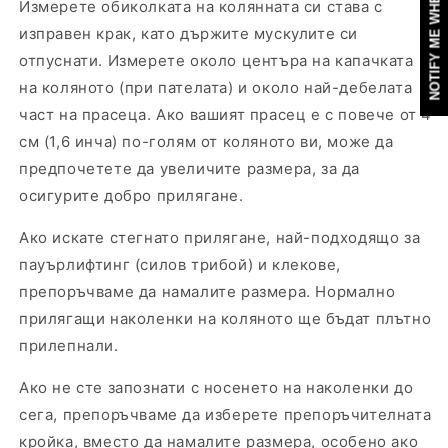
NOTIFY ME WHEN AVAILABLE
Измерете обиколката на колянната си става с
изправен крак, като държите мускулите си
отпуснати. Измерете около центъра на капачката
на коляното (при пателата) и около най-дебелата
част на прасеца. Ако вашият прасец е с повече от 4
см (1,6 инча) по-голям от коляното ви, може да
предпочетете да увеличите размера, за да
осигурите добро прилягане.
Ако искате стегнато прилягане, най-подходящо за
пауърлифтинг (силов трибой) и клекове,
препоръчваме да намалите размера. Нормално
прилягащи наколенки на коляното ще бъдат плътно
прилепнали.
Ако не сте запознати с носенето на наколенки до
сега, препоръчваме да изберете препоръчителната
кройка, вместо да намалите размера, особено ако